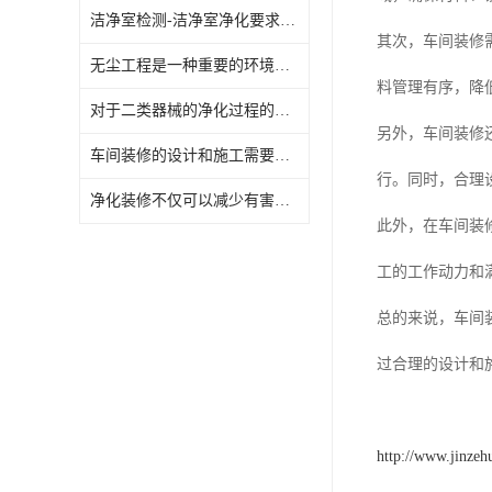
洁净室检测-洁净室净化要求-洁净室工程深圳金泽环境
其次，车间装修
无尘工程是一种重要的环境治理项目
料管理有序，降
对于二类器械的净化过程的步骤
另外，车间装修
车间装修的设计和施工需要考虑到工作流程、环境安全、舒适度以及美观性等方面
行。同时，合理
净化装修不仅可以减少有害气体的释放
此外，在车间装
工的工作动力和
总的来说，车间
过合理的设计和
http://www.jinzeh