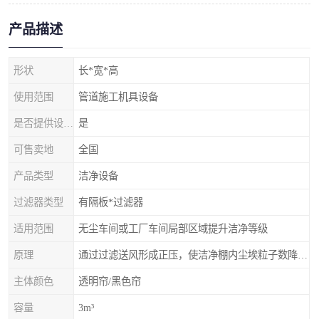
产品描述
形状
长*宽*高
使用范围
管道施工机具设备
是否提供设计服务
是
可售卖地
全国
产品类型
洁净设备
过滤器类型
有隔板*过滤器
适用范围
无尘车间或工厂车间局部区域提升洁净等级
原理
通过过滤送风形成正压，使洁净棚内尘埃粒子数降低，达到更高的等级
主体颜色
透明帘/黑色帘
容量
3m³