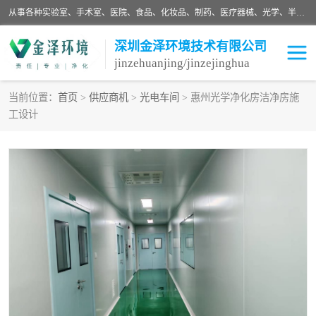
从事各种实验室、手术室、医院、食品、化妆品、制药、医疗器械、光学、半导体、精密电子等无尘车间行业的洁净车间装修设计、净化设备、恒温恒湿空调的设计制作与安装、净化系统工程项目施工及其技术支持服务。
深圳金泽环境技术有限公司
jinzehuanjing/jinzejinghua
当前位置：
首页
>
供应商机
>
光电车间
> 惠州光学净化房洁净房施
工设计
耗材
净化工程
净化设备
实验室净化
手术室净化
GMP车间净化
医药车间净化
生命工程
生物实验室
食品饮料
化妆品
光电车间