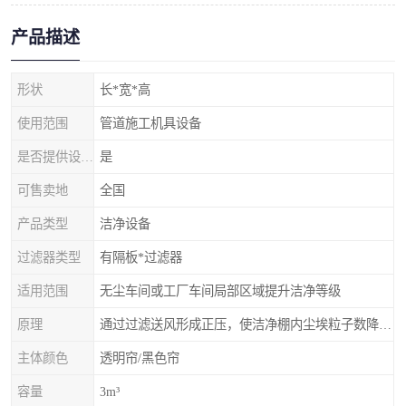
产品描述
形状
长*宽*高
使用范围
管道施工机具设备
是否提供设计服务
是
可售卖地
全国
产品类型
洁净设备
过滤器类型
有隔板*过滤器
适用范围
无尘车间或工厂车间局部区域提升洁净等级
原理
通过过滤送风形成正压，使洁净棚内尘埃粒子数降低，达到更高的等级
主体颜色
透明帘/黑色帘
容量
3m³