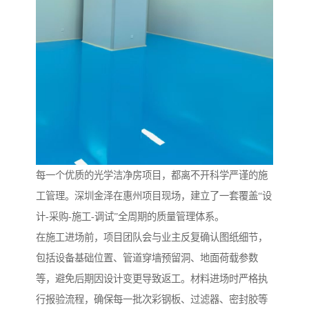
每一个优质的光学洁净房项目，都离不开科学严谨的施
工管理。深圳金泽在惠州项目现场，建立了一套覆盖“设
计-采购-施工-调试”全周期的质量管理体系。
在施工进场前，项目团队会与业主反复确认图纸细节，
包括设备基础位置、管道穿墙预留洞、地面荷载参数
等，避免后期因设计变更导致返工。材料进场时严格执
行报验流程，确保每一批次彩钢板、过滤器、密封胶等