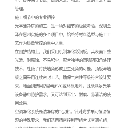
室、缓冲间等节点，做到人流、物流、气流的三流分离
管理。
施工细节中的专业把控
光学洁净房的施工，是一场对细节的极致考验。深圳金
泽在惠州实施的多个项目中，始终将材料选型与施工工
艺作为质量管控的重中之重。
在围护结构上，我们采用机制净化彩钢板，其表面平整
光滑、耐腐蚀、不易积尘，配合独特的圆弧阴阳角处理
技术，杜绝了传统墙角形成卫生死角的可能。顶板与墙
板之间采用连续密封工艺，确保气密性等级符合设计要
求。地面则选用防静电PVC或环氧地坪，既能满足光学
设备静电防护需求，又可达到无尘、耐磨、易清洁的使
用效果。
空调净化系统是洁净房的“心脏”。针对光学车间恒温恒
湿的特殊要求，我们选用精密控制型组合式空调机组，