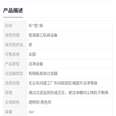
产品描述
形状
长*宽*高
使用范围
管道施工机具设备
是否提供设计服务
是
可售卖地
全国
产品类型
洁净设备
过滤器类型
有隔板高效过滤器
适用范围
无尘车间或工厂车间局部区域提升洁净等级
原理
通过过滤送风形成正压，使洁净棚内尘埃粒子数降低，达到更高的等级
主体颜色
透明帘/黑色帘
容量
3m³