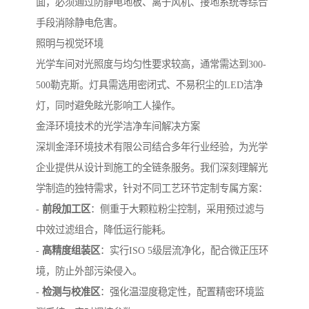
面，必须通过防静电地板、离子风机、接地系统等综合
手段消除静电危害。
照明与视觉环境
光学车间对光照度与均匀性要求较高，通常需达到300-
500勒克斯。灯具需选用密闭式、不易积尘的LED洁净
灯，同时避免眩光影响工人操作。
金泽环境技术的光学洁净车间解决方案
深圳金泽环境技术有限公司结合多年行业经验，为光学
企业提供从设计到施工的全链条服务。我们深刻理解光
学制造的独特需求，针对不同工艺环节定制专属方案：
-
前段加工区
：侧重于大颗粒粉尘控制，采用预过滤与
中效过滤组合，降低运行能耗。
-
高精度组装区
：实行ISO 5级层流净化，配合微正压环
境，防止外部污染侵入。
-
检测与校准区
：强化温湿度稳定性，配置精密环境监