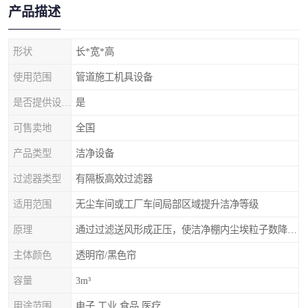
产品描述
形状
长*宽*高
使用范围
管道施工机具设备
是否提供设计服务
是
可售卖地
全国
产品类型
洁净设备
过滤器类型
有隔板高效过滤器
适用范围
无尘车间或工厂车间局部区域提升洁净等级
原理
通过过滤送风形成正压，使洁净棚内尘埃粒子数降低，达到更高的等级
主体颜色
透明帘/黑色帘
容量
3m³
用途范围
电子,工业,食品,医疗