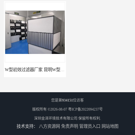
W型初效过滤器厂家 昆明W型初效过滤器厂 金泽
W型初效过滤器 西宁无隔板中效过滤器供应 金泽
您是第
934151
位访客
版权所有 ©2026-08-07
粤ICP备2022094237号
深圳金泽环境技术有限公司
保留所有权利.
技术支持：
八方资源网
免责声明
管理员入口
网站地图