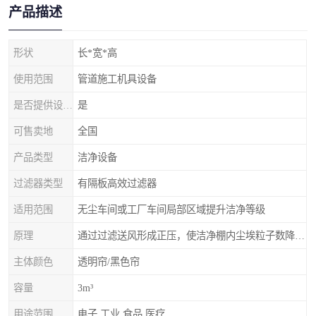
产品描述
形状
长*宽*高
使用范围
管道施工机具设备
是否提供设计服务
是
可售卖地
全国
产品类型
洁净设备
过滤器类型
有隔板高效过滤器
适用范围
无尘车间或工厂车间局部区域提升洁净等级
原理
通过过滤送风形成正压，使洁净棚内尘埃粒子数降低，达到更高的等级
主体颜色
透明帘/黑色帘
容量
3m³
用途范围
电子,工业,食品,医疗