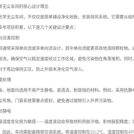
学无尘车间的核心设计理念
光学无尘车间，不仅仅是简单铺设净化地板、安装排风系统。它需要从结
多年项目积累，以下是几个关键设计要点：
织与压差控制
间通常采用单向流或非单向流设计，其中单向流能更高效地清除颗粒物。
层流，确保空气以稳定速度经过工作区域，避免污染物在角落堆积。同时
对于周边保持正压，防止外部未净化空气渗入。
表面处理
板、地面均选用不易产生静电、易清洁、耐腐蚀的材料。例如，采用抗静电
尘死角。门窗系统需重点密封，避免通过缝隙引入外界污染物。
与防静电
温湿度变化极为敏感——温度波动会导致材料热胀冷缩，影响装配精度；
。因此，车间需配备精密空调系统，将温度控制在22±2℃、湿度控制在45