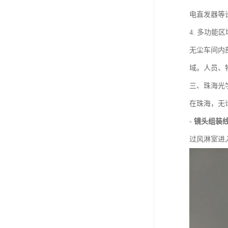
电直发器等
4. 多功能
无尘车间内
域。人员、
三、珠海光
在珠海，无
-
镜头组装
过风淋室进