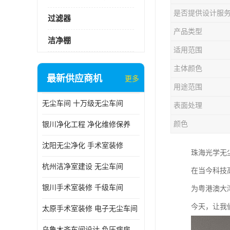
是否提供设计服
过滤器
产品类型
洁净棚
适用范围
主体颜色
最新供应商机
更多
用途范围
无尘车间 十万级无尘车间
表面处理
颜色
银川净化工程 净化维修保养
沈阳无尘净化 手术室装修
珠海光学无
杭州洁净室建设 无尘车间
在当今科技
银川手术室装修 千级车间
为粤港澳大
今天，让我
太原手术室装修 电子无尘车间
乌鲁木齐车间设计 负压病房