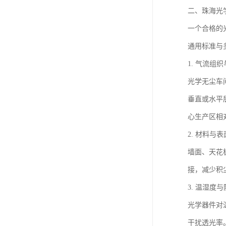
二、珠海光
一个合格的
通用标准与
1. 气流组
光学无尘车
垂直或水平
心生产区相
2. 材料与
墙面、天花
接，减少积
3. 温湿度
光学器件对
干扰透光率