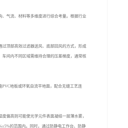
构、气流、材料等多维度进行综合考量。根据行业
通过顶部高效过滤器送风、底部回风的方式，形成
，车间内不同区域需维持合理的压差梯度，通常核
PVC地板或环氧自流平地面，配合无缝工艺连
湿度偏高则可能使光学元件表面凝结一层薄水雾，
%±5%的范围内。同时，通过防静电工作台、防静