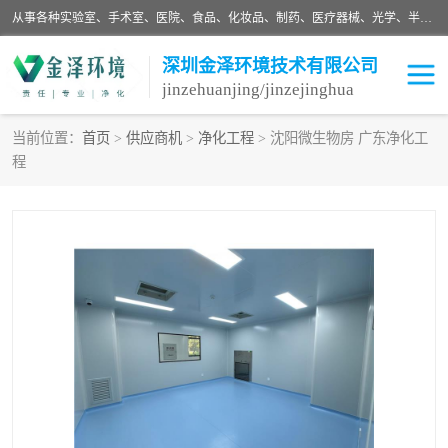
从事各种实验室、手术室、医院、食品、化妆品、制药、医疗器械、光学、半导体、精密电子等无尘车间行业的洁净车间装修设计、净化设备、恒温恒湿空调的设计制作与安装、净化系统工程项目施工及其技术支持服务。
深圳金泽环境技术有限公司
jinzehuanjing/jinzejinghua
当前位置：
首页
>
供应商机
>
净化工程
> 沈阳微生物房 广东净化工
程
耗材
净化工程
净化设备
实验室净化
手术室净化
GMP车间净化
医药车间净化
生命工程
生物实验室
食品饮料
化妆品
光电车间