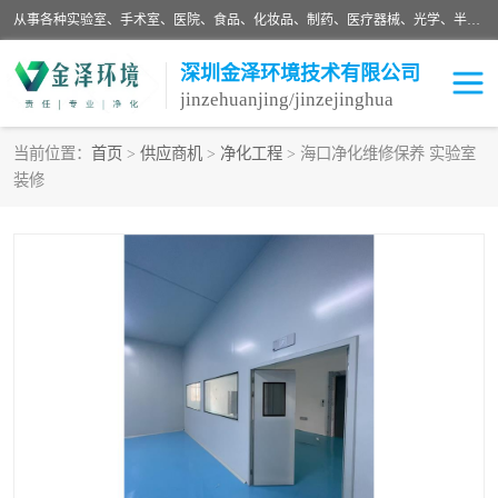
从事各种实验室、手术室、医院、食品、化妆品、制药、医疗器械、光学、半导体、精密电子等无尘车间行业的洁净车间装修设计、净化设备、恒温恒湿空调的设计制作与安装、净化系统工程项目施工及其技术支持服务。
深圳金泽环境技术有限公司
jinzehuanjing/jinzejinghua
当前位置：
首页
>
供应商机
>
净化工程
> 海口净化维修保养 实验室
装修
耗材
净化工程
净化设备
实验室净化
手术室净化
GMP车间净化
医药车间净化
生命工程
生物实验室
食品饮料
化妆品
光电车间