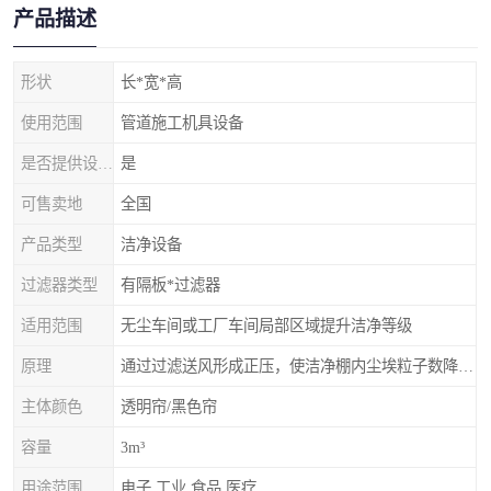
产品描述
形状
长*宽*高
使用范围
管道施工机具设备
是否提供设计服务
是
可售卖地
全国
产品类型
洁净设备
过滤器类型
有隔板*过滤器
适用范围
无尘车间或工厂车间局部区域提升洁净等级
原理
通过过滤送风形成正压，使洁净棚内尘埃粒子数降低，达到更高的等级
主体颜色
透明帘/黑色帘
容量
3m³
用途范围
电子,工业,食品,医疗