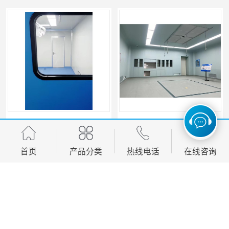
广州光学车间 恒温恒湿工程
银川无尘工程 SMT车间
首页
产品分类
热线电话
在线咨询
您是第
933365
位访客
版权所有 ©2026-08-07
粤ICP备2022094237号
深圳金泽环境技术有限公司
保留所有权利.
技术支持：
八方资源网
免责声明
管理员入口
网站地图