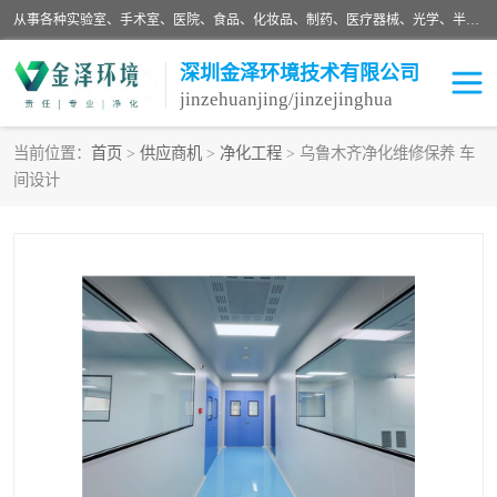
从事各种实验室、手术室、医院、食品、化妆品、制药、医疗器械、光学、半导体、精密电子等无尘车间行业的洁净车间装修设计、净化设备、恒温恒湿空调的设计制作与安装、净化系统工程项目施工及其技术支持服务。
深圳金泽环境技术有限公司
jinzehuanjing/jinzejinghua
当前位置：
首页
>
供应商机
>
净化工程
> 乌鲁木齐净化维修保养 车
间设计
耗材
净化工程
净化设备
实验室净化
手术室净化
GMP车间净化
医药车间净化
生命工程
生物实验室
食品饮料
化妆品
光电车间