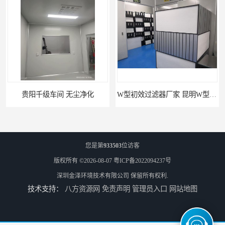
贵阳千级车间 无尘净化
W型初效过滤器厂家 昆明W型初效过滤器厂 金泽
您是第
933503
位访客
版权所有 ©2026-08-07
粤ICP备2022094237号
深圳金泽环境技术有限公司
保留所有权利.
技术支持：
八方资源网
免责声明
管理员入口
网站地图
W型初效过滤器 西宁无隔板中效过滤器供应 金泽
W型初效过滤器厂 广州无隔板中效过滤器厂家 金泽