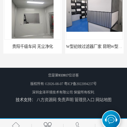
贵阳千级车间 无尘净化
W型初效过滤器厂家 昆明W型初效过滤器厂 金泽
您是第
933917
位访客
版权所有 ©2026-08-07
粤ICP备2022094237号
深圳金泽环境技术有限公司
保留所有权利.
技术支持：
八方资源网
免责声明
管理员入口
网站地图
W型初效过滤器 西宁无隔板中效过滤器供应 金泽
W型初效过滤器厂 广州无隔板中效过滤器厂家 金泽