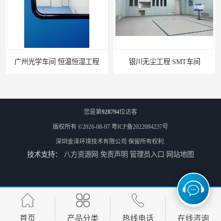
广州光学车间 恒温恒湿工程
银川无尘工程 SMT车间
您是第
928794
位访客
版权所有 ©2026-08-07
粤ICP备2022094237号
深圳金泽环境技术有限公司
保留所有权利.
技术支持：
八方资源网
免责声明
管理员入口
网站地图
兰州空调恒温恒湿工程 微生物房
西宁千级车间 千级车间
首页
产品分类
热线电话
在线咨询