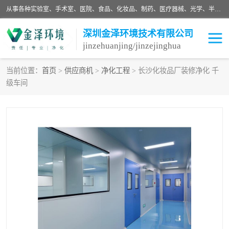
从事各种实验室、手术室、医院、食品、化妆品、制药、医疗器械、光学、半导体、精密电子等无尘车间行业的洁净车间装修设计、净化设备、恒温恒湿空调的设计制作与安装、净化系统工程项目施工及其技术支持服务。
深圳金泽环境技术有限公司
jinzehuanjing/jinzejinghua
当前位置：
首页
>
供应商机
>
净化工程
> 长沙化妆品厂装修净化 千
级车间
耗材
净化工程
净化设备
实验室净化
手术室净化
GMP车间净化
医药车间净化
生命工程
生物实验室
食品饮料
化妆品
光电车间