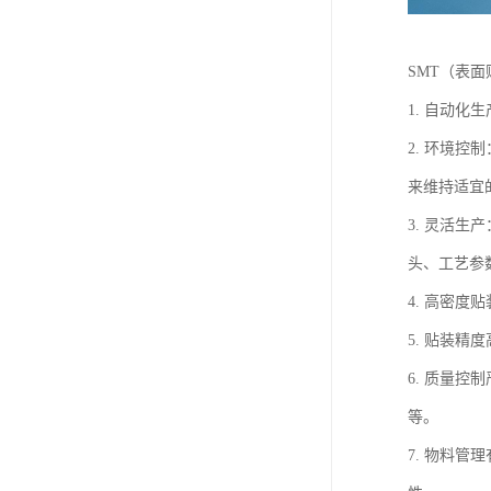
SMT（表
1. 自动
2. 环境
来维持适宜
3. 灵活
头、工艺参
4. 高密
5. 贴装
6. 质量
等。
7. 物料