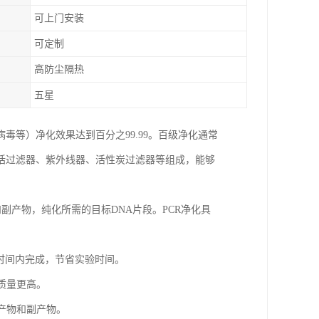
可上门安装
可定制
高防尘隔热
五星
等）净化效果达到百分之99.99。百级净化通常
括过滤器、紫外线器、活性炭过滤器等组成，能够
和副产物，纯化所需的目标DNA片段。PCR净化具
的时间内完成，节省实验时间。
的质量更高。
性产物和副产物。