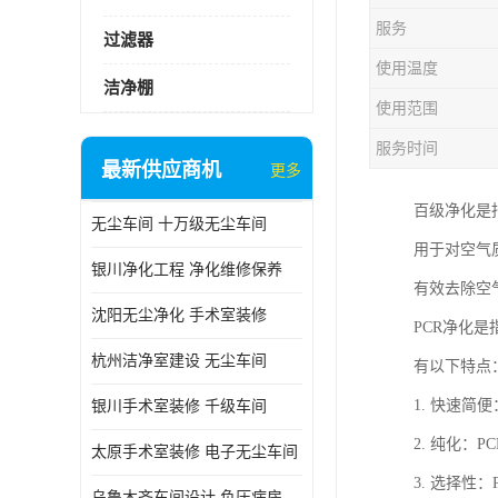
服务
过滤器
使用温度
洁净棚
使用范围
服务时间
最新供应商机
更多
百级净化是
无尘车间 十万级无尘车间
用于对空气
银川净化工程 净化维修保养
有效去除空
沈阳无尘净化 手术室装修
PCR净化
杭州洁净室建设 无尘车间
有以下特点
1. 快速
银川手术室装修 千级车间
2. 纯化
太原手术室装修 电子无尘车间
3. 选择
乌鲁木齐车间设计 负压病房