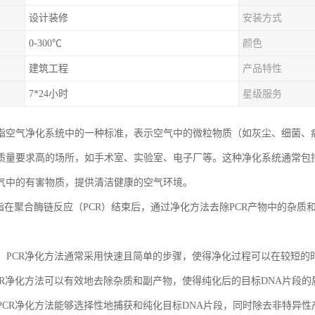
设计装修
安装方式
0-300℃
颜色
建筑工程
产品特性
7*24小时
星级服务
指空气净化系统中的一种标准，表示空气中的微粒物质（如灰尘、细菌、病毒
质量要求高的场所，如手术室、实验室、电子厂等。这种净化系统通常包
气中的有害物质，提供清洁健康的空气环境。
是指在聚合酶链反应（PCR）结束后，通过净化方法去除PCR产物中的杂质
：
简便：PCR净化方法通常采用快速且简单的步骤，使得净化过程可以在较短
：PCR净化方法可以有效地去除杂质和副产物，使得纯化后的目标DNA片段
性：PCR净化方法能够选择性地捕获和纯化目标DNA片段，同时除去非特异