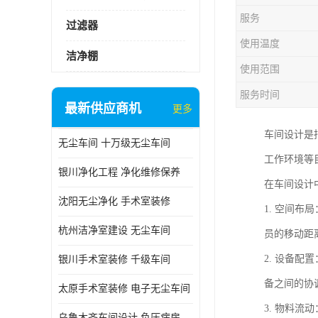
服务
过滤器
使用温度
洁净棚
使用范围
服务时间
最新供应商机
更多
车间设计是
无尘车间 十万级无尘车间
工作环境等
银川净化工程 净化维修保养
在车间设计
沈阳无尘净化 手术室装修
1. 空间
杭州洁净室建设 无尘车间
员的移动距
2. 设备
银川手术室装修 千级车间
备之间的协
太原手术室装修 电子无尘车间
3. 物料
乌鲁木齐车间设计 负压病房