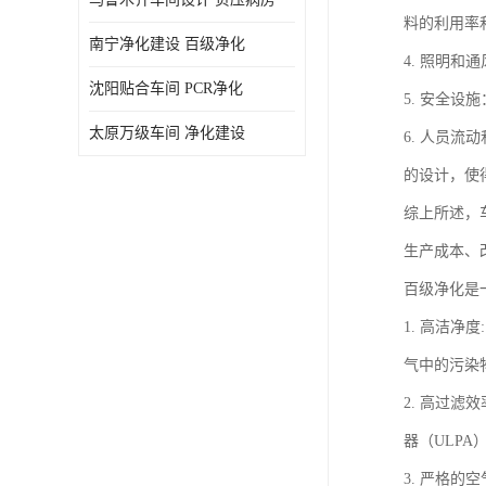
料的利用率
南宁净化建设 百级净化
4. 照明
沈阳贴合车间 PCR净化
5. 安全
太原万级车间 净化建设
6. 人员
的设计，使
综上所述，
生产成本、
百级净化是
1. 高洁净
气中的污染
2. 高过
器（ULP
3. 严格