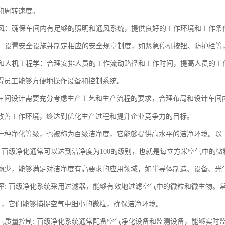
和周转速度。
和通风：确保车间内有足够的照明和通风系统，提供良好的工作环境和工作
设施：设置安全设施并制定相应的安全规章制度，如紧急停机按钮、防护栏
流动和人机工程学：合理安排人员的工作流动路径和工作时间，提高人员的
得员工能够方便地操作设备和控制系统。
车间设计需要充分考虑生产工艺和生产流程的要求，合理布局和设计车间
改善工作环境，终达到优化生产过程和提升企业竞争力的目标。
一种净化等级，也被称为百级洁净度，它能够提供高水平的洁净环境。以
度: 百级净化通常可以达到洁净度为100的级别，也就是每立方米空气中的
物少，能够满足对洁净度有高要求的应用领域，如半导体制造、设备、光
滤效率: 百级净化系统采用过滤器，能够有效地过滤空气中的微粒和微生物。
A），它们能够捕捉空气中细小的微粒，确保洁净环境。
的空气质量控制: 百级净化系统通常配备空气净化设备和监测设备，能够实