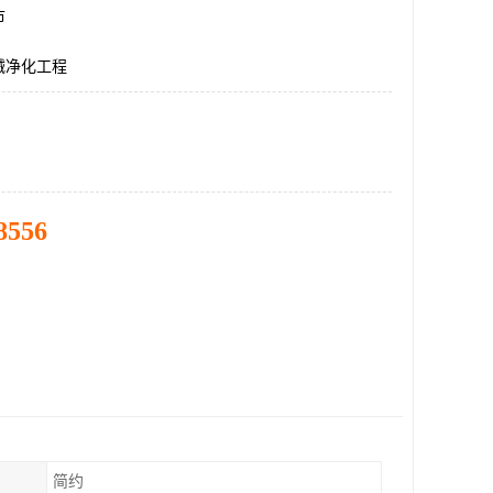
市
械净化工程
8556
简约