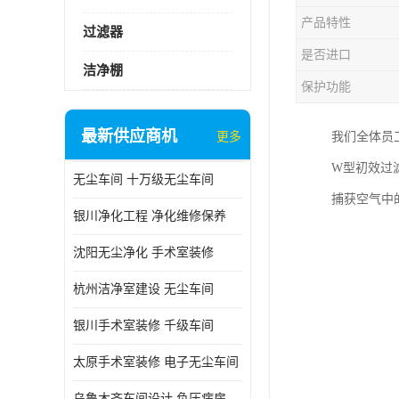
产品特性
过滤器
是否进口
洁净棚
保护功能
最新供应商机
更多
我们全体员
W型初效过
无尘车间 十万级无尘车间
捕获空气中
银川净化工程 净化维修保养
沈阳无尘净化 手术室装修
杭州洁净室建设 无尘车间
银川手术室装修 千级车间
太原手术室装修 电子无尘车间
乌鲁木齐车间设计 负压病房