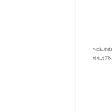
W型初效过
优点,对于