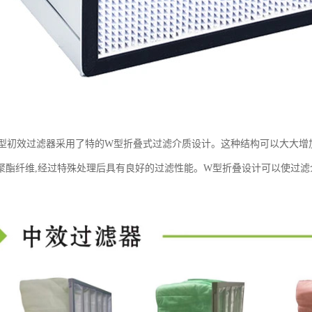
W型初效过滤器采用了特的W型折叠式过滤介质设计。这种结构可以大大增
聚酯纤维,经过特殊处理后具有良好的过滤性能。W型折叠设计可以使过滤介