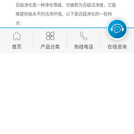
百级净化是一种净化等级，也被称为百级洁净度，它能
够提供高水平的洁净环境。以下是百级净化的一些特
点：
1. 高洁净度: 百级净化通常可以达到洁净度为100的级
别，也就是每立方米空气中的微粒数低于100个。这意味
首页
产品分类
热线电话
在线咨询
着在百级净化环境中，空气中的污染物少，能够满足对
洁净度有高要求的应用领域，如半导体制造、设备、光
学仪器等。
2. 高过滤效率: 百级净化系统采用过滤器，能够有效地
过滤空气中的微粒和微生物。常用的过滤器包括空气过
滤器（HEPA）和超净过滤器（ULPA），它们能够捕捉
空气中细小的微粒，确保洁净环境。
3. 严格的空气质量控制: 百级净化系统通常配备空气净
化设备和监测设备，能够实时监测空气质量并自动调节
系统的操作。这样可以确保空气质量处于稳定的状态，