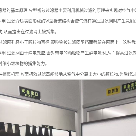
滤器的基本原理 W型初效过滤器主要利用机械过滤的原理来实现对空气中
撞作用 过滤介质表面形成的W型折流结构会使气流在通过过滤网时产生急剧
向,从而撞击在过滤网上被捕集。
用 过滤网孔径小于颗粒物直径,颗粒物被过滤网阻挡而截留在网面上。这种
附作用 过滤网由于静电效应,会对带电的颗粒物产生静电吸附,从而提高过滤
对细小颗粒物的捕集能力。
种捕集机理,W型初效过滤器能够地从空气中分离出大小的颗粒物,为后续