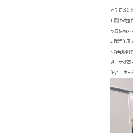
W型初效过
1.惯性碰
改变运动方
2.截留作
3.静电吸
进一步提高
综合上述三