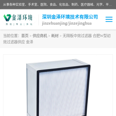
从事各种实验室、手术室、医院、食品、化妆品、制药、医疗器械、光学、半导体、精密电子等无尘车间行业的洁净车间装修设计、净化设备、恒温恒湿空调的设计制作与安装、净化系统工程项目施工及其技术支持服务。
深圳金泽环境技术有限公司
jinzehuanjing/jinzejinghua
当前位置：
首页
>
供应商机
>
耗材
> 无隔板中效过滤器 合肥W型初
效过滤器供应 金泽
耗材
净化工程
净化设备
实验室净化
手术室净化
GMP车间净化
医药车间净化
生命工程
生物实验室
食品饮料
化妆品
光电车间