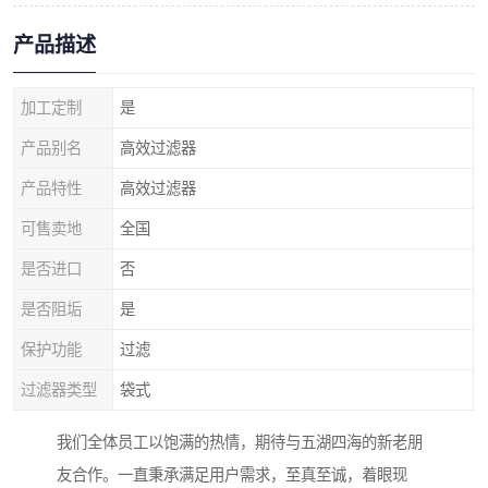
产品描述
加工定制
是
产品别名
高效过滤器
产品特性
高效过滤器
可售卖地
全国
是否进口
否
是否阻垢
是
保护功能
过滤
过滤器类型
袋式
我们全体员工以饱满的热情，期待与五湖四海的新老朋
友合作。一直秉承满足用户需求，至真至诚，着眼现