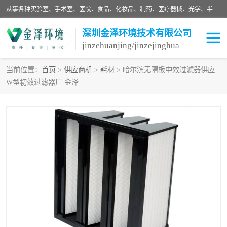
从事各种实验室、手术室、医院、食品、化妆品、制药、医疗器械、光学、半导体、精密电子等无尘车间行业的洁净车间装修设计、净化设备、恒温恒湿空调的设计制作与安装、净化系统工程项目施工及其技术支持服务。
深圳金泽环境技术有限公司
jinzehuanjing/jinzejinghua
当前位置：
首页
>
供应商机
>
耗材
> 哈尔滨无隔板中效过滤器供应
W型初效过滤器厂 金泽
耗材
净化工程
净化设备
实验室净化
手术室净化
GMP车间净化
医药车间净化
生命工程
生物实验室
食品饮料
化妆品
光电车间