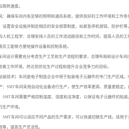
和周转速度。
和通风：确保车间内有足够的照明和通风系统，提供良好的工作环境和工作
设施：设置安全设施并制定相应的安全规章制度，如紧急停机按钮、防护栏
流动和人机工程学：合理安排人员的工作流动路径和工作时间，提高人员的
得员工能够方便地操作设备和控制系统。
车间设计需要充分考虑生产工艺和生产流程的要求，合理布局和设计车间
改善工作环境，终达到优化生产过程和提升企业竞争力的目标。
面贴装技术）车间是电子制造企业中用于贴装电子元器件的专门生产区域。
化生产：SMT车间采用自动化设备进行生产，使生产效率更高、质量更稳定
控制：SMT车间需要严格控制温度、湿度和洁净度，以保证电子元器件的贴
的生产环境。
生产：SMT车间可以适应不同产品的生产需求，可以快速切换生产线，适用
数等，提高生产灵活性。