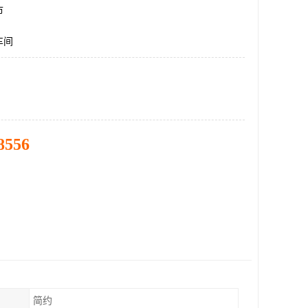
市
车间
8556
简约