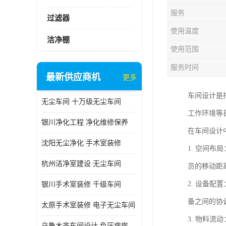
服务
过滤器
使用温度
洁净棚
使用范围
服务时间
最新供应商机
更多
车间设计是
无尘车间 十万级无尘车间
工作环境等
银川净化工程 净化维修保养
在车间设计
沈阳无尘净化 手术室装修
1. 空间
杭州洁净室建设 无尘车间
员的移动距
2. 设备
银川手术室装修 千级车间
备之间的协
太原手术室装修 电子无尘车间
3. 物料
乌鲁木齐车间设计 负压病房