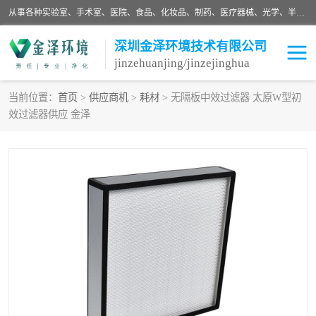
从事各种实验室、手术室、医院、食品、化妆品、制药、医疗器械、光学、半导体、精密电子等无尘车间行业的洁净车间装修设计、净化设备、恒温恒湿空调的设计制作与安装、净化系统工程项目施工及其技术支持服务。
深圳金泽环境技术有限公司
jinzehuanjing/jinzejinghua
当前位置：
首页
>
供应商机
>
耗材
> 无隔板中效过滤器 太原W型初
效过滤器供应 金泽
耗材
净化工程
净化设备
实验室净化
手术室净化
GMP车间净化
医药车间净化
生命工程
生物实验室
食品饮料
化妆品
光电车间