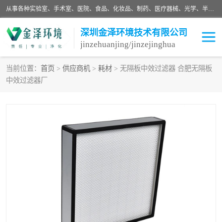
从事各种实验室、手术室、医院、食品、化妆品、制药、医疗器械、光学、半导体、精密电子等无尘车间行业的洁净车间装修设计、净化设备、恒温恒湿空调的设计制作与安装、净化系统工程项目施工及其技术支持服务。
深圳金泽环境技术有限公司
jinzehuanjing/jinzejinghua
当前位置：
首页
>
供应商机
>
耗材
> 无隔板中效过滤器 合肥无隔板
中效过滤器厂
耗材
净化工程
净化设备
实验室净化
手术室净化
GMP车间净化
医药车间净化
生命工程
生物实验室
食品饮料
化妆品
光电车间