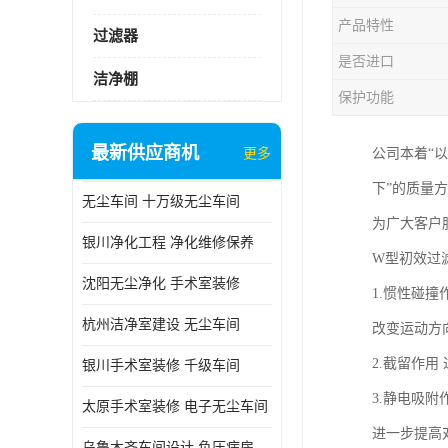
产品特性
过滤器
是否进口
洁净棚
保护功能
最新供应商机
更多
公司本着“
下”的质量
无尘车间 十万级无尘车间
为广大客户
银川净化工程 净化维修保养
W型初效过
沈阳无尘净化 手术室装修
1.惯性碰
杭州洁净室建设 无尘车间
改变运动方
2.截留作
银川手术室装修 千级车间
3.静电吸
太原手术室装修 电子无尘车间
进一步提高
乌鲁木齐车间设计 负压病房