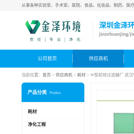
深圳金泽
jinzehuanjing/j
公司首页
供应商机
当前位置：
首页
>
供应商机
>
耗材
> W型初效过滤器厂 武
产品分类
Product
耗材
净化工程