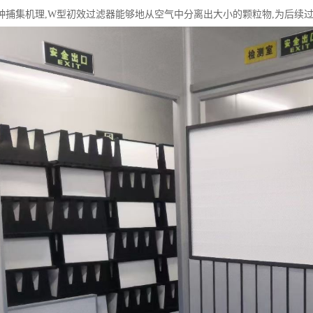
种捕集机理,W型初效过滤器能够地从空气中分离出大小的颗粒物,为后续