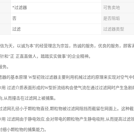
*过滤器
可售卖地
否
是否阻垢
过滤
过滤器类型
以信为天，以诚为本”的经营理念为宗旨，热诚的服务，优良的服务，顾客
方针和“正 正直直做人，踏踏实实做事”的企业精神。
服务。
滤器的基本原理 W型初效过滤器主要利用机械过滤的原理来实现对空气中
撞作用 过滤介质表面形成的W型折流结构会使气流在通过过滤网时产生急剧
向,从而撞击在过滤网上被捕集。
用 过滤网孔径小于颗粒物直径,颗粒物被过滤网阻挡而截留在网面上。这种
附作用 过滤网由于静电效应,会对带电的颗粒物产生静电吸附,从而提高过滤
对细小颗粒物的捕集能力。