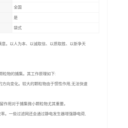
全国
是
袋式
满意。以人为本、以诚取信、以质取胜、以新争天
颗粒物的捕集。其工作原理如下:
的方向变化。较大的颗粒物由于惯性作用,无法快速
截留作用对于捕集微小颗粒物尤其重要。
效率。一些过滤网还会通过静电发生器增强静电荷,