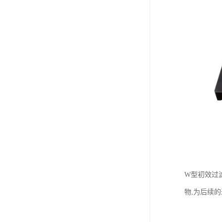
W型初效过
物,为后续