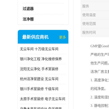
服务
过滤器
使用温度
洁净棚
使用范围
服务时间
最新供应商机
更多
GMP是Goo
无尘车间 十万级无尘车间
严格的生产
银川净化工程 净化维修保养
他生产问题
沈阳无尘净化 手术室装修
洁净厂房主
杭州洁净室建设 无尘车间
1. 高度
的纯净度。
银川手术室装修 千级车间
2. 温度
太原手术室装修 电子无尘车间
3. 静电
乌鲁木齐车间设计 负压病房