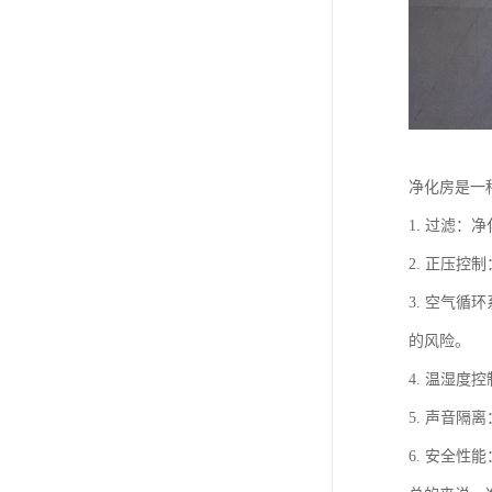
净化房是一
1. 过滤
2. 正压
3. 空气
的风险。
4. 温湿
5. 声音
6. 安全