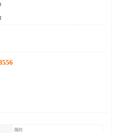
市
房
8556
简约