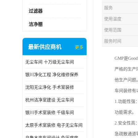
服务
过滤器
使用温度
洁净棚
使用范围
服务时间
最新供应商机
更多
GMP是Goo
无尘车间 十万级无尘车间
严格的生产
银川净化工程 净化维修保养
他生产问题
沈阳无尘净化 手术室装修
车间装修有
杭州洁净室建设 无尘车间
1.功能性
功能需求。
银川手术室装修 千级车间
2.安全性
太原手术室装修 电子无尘车间
急疏散通道
乌鲁木齐车间设计 负压病房