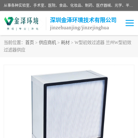
从事各种实验室、手术室、医院、食品、化妆品、制药、医疗器械、光学、半导体、精密电子等无尘车间行业的洁净车间装修设计、净化设备、恒温恒湿空调的设计制作与安装、净化系统工程项目施工及其技术支持服务。
深圳金泽环境技术有限公司
jinzehuanjing/jinzejinghua
当前位置：
首页
>
供应商机
>
耗材
> W型初效过滤器 兰州W型初效
过滤器供应
耗材
净化工程
净化设备
实验室净化
手术室净化
GMP车间净化
医药车间净化
生命工程
生物实验室
食品饮料
化妆品
光电车间