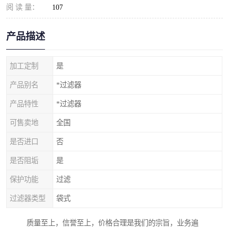
阅 读 量：
107
产品描述
加工定制
是
产品别名
*过滤器
产品特性
*过滤器
可售卖地
全国
是否进口
否
是否阻垢
是
保护功能
过滤
过滤器类型
袋式
质量至上，信誉至上，价格合理是我们的宗旨，业务遍