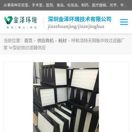
从事各种实验室、手术室、医院、食品、化妆品、制药、医疗器械、光学、半导体、精密电子等无尘车间行业的洁净车间装修设计、净化设备、恒温恒湿空调的设计制作与安装、净化系统工程项目施工及其技术支持服务。
深圳金泽环境技术有限公司
jinzehuanjing/jinzejinghua
当前位置：
首页
>
供应商机
>
耗材
> 呼和浩特无隔板中效过滤器厂
家 W型初效过滤器供应
耗材
净化工程
净化设备
实验室净化
手术室净化
GMP车间净化
医药车间净化
生命工程
生物实验室
食品饮料
化妆品
光电车间