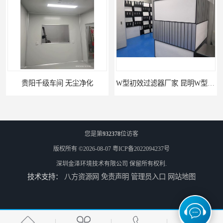
贵阳千级车间 无尘净化
W型初效过滤器厂家 昆明W型初效过滤器厂 金泽
您是第
932378
位访客
版权所有 ©2026-08-07
粤ICP备2022094237号
深圳金泽环境技术有限公司
保留所有权利.
技术支持：
八方资源网
免责声明
管理员入口
网站地图
W型初效过滤器 西宁无隔板中效过滤器供应 金泽
W型初效过滤器厂 广州无隔板中效过滤器厂家 金泽