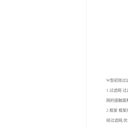
W型初效过
1.过滤网
网的接触面
2.框架 
经过滤网,