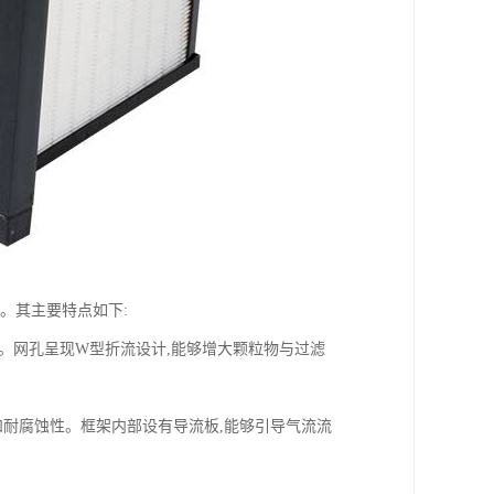
。其主要特点如下:
成。网孔呈现W型折流设计,能够增大颗粒物与过滤
和耐腐蚀性。框架内部设有导流板,能够引导气流流