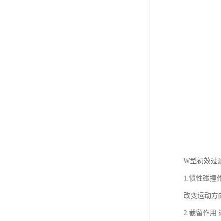
W型初效过
1.惯性碰
改变运动方
2.截留作