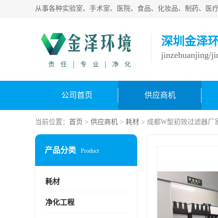
深圳金泽
jinzehuanjing/j
公司首页
供应商机
当前位置：
首页
>
供应商机
>
耗材
> 成都W型初效过滤器厂
产品分类
Product
耗材
净化工程