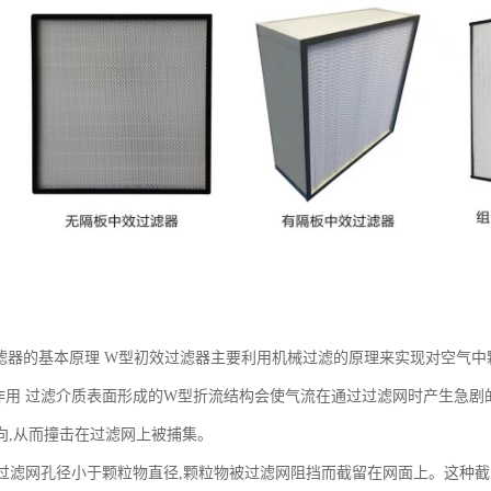
滤器的基本原理 W型初效过滤器主要利用机械过滤的原理来实现对空气中
撞作用 过滤介质表面形成的W型折流结构会使气流在通过过滤网时产生急剧
向,从而撞击在过滤网上被捕集。
用 过滤网孔径小于颗粒物直径,颗粒物被过滤网阻挡而截留在网面上。这种