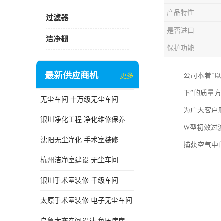
产品特性
过滤器
是否进口
洁净棚
保护功能
最新供应商机
更多
公司本着“
下”的质量
无尘车间 十万级无尘车间
为广大客户
银川净化工程 净化维修保养
W型初效过
沈阳无尘净化 手术室装修
捕获空气中
杭州洁净室建设 无尘车间
银川手术室装修 千级车间
太原手术室装修 电子无尘车间
乌鲁木齐车间设计 负压病房