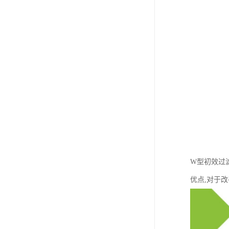
W型初效过
优点,对于