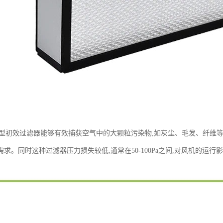
W型初效过滤器能够有效捕获空气中的大颗粒污染物,如灰尘、毛发、纤维等。
求。同时这种过滤器压力损失较低,通常在50-100Pa之间,对风机的运行