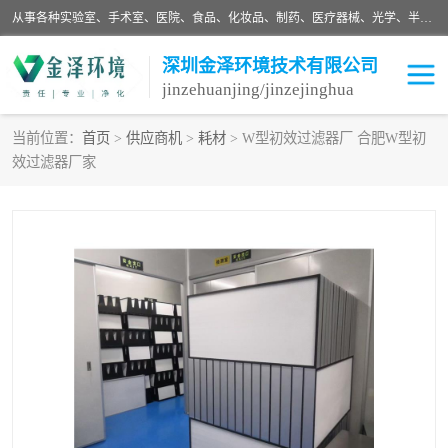
从事各种实验室、手术室、医院、食品、化妆品、制药、医疗器械、光学、半导体、精密电子等无尘车间行业的洁净车间装修设计、净化设备、恒温恒湿空调的设计制作与安装、净化系统工程项目施工及其技术支持服务。
深圳金泽环境技术有限公司
jinzehuanjing/jinzejinghua
当前位置：
首页
>
供应商机
>
耗材
> W型初效过滤器厂 合肥W型初
效过滤器厂家
耗材
净化工程
净化设备
实验室净化
手术室净化
GMP车间净化
医药车间净化
生命工程
生物实验室
食品饮料
化妆品
光电车间