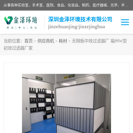
从事各种实验室、手术室、医院、食品、化妆品、制药、医疗器械、光学、半导体、精密电子等无尘车间行业的洁净车间装修设计、净化设备、恒温恒湿空调的设计制作与安装、净化系统工程项目施工及其技术支持服务。
深圳金泽环境技术有限公司
jinzehuanjing/jinzejinghua
当前位置：
首页
>
供应商机
>
耗材
> 无隔板中效过滤器厂 福州W型
初效过滤器厂家
耗材
净化工程
净化设备
实验室净化
手术室净化
GMP车间净化
医药车间净化
生命工程
生物实验室
食品饮料
化妆品
光电车间