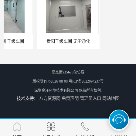
贵阳千级车间 无尘净化
W型初效过滤器厂家 昆明W型初效过滤器厂 金泽
您是第
935675
位访客
版权所有 ©2026-08-08
粤ICP备2022094237号
深圳金泽环境技术有限公司
保留所有权利.
技术支持：
八方资源网
免责声明
管理员入口
网站地图
W型初效过滤器 西宁无隔板中效过滤器供应 金泽
W型初效过滤器厂 广州无隔板中效过滤器厂家 金泽