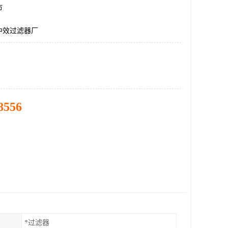
市
中效过滤器厂
8556
*过滤器