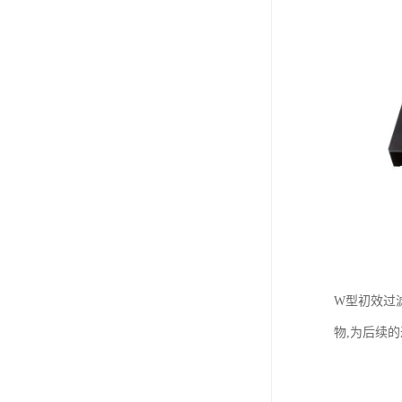
W型初效过
物,为后续