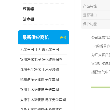
产品特性
过滤器
是否进口
洁净棚
保护功能
最新供应商机
更多
公司本着“
下”的质量
无尘车间 十万级无尘车间
为广大客户
银川净化工程 净化维修保养
W型初效过
沈阳无尘净化 手术室装修
捕获空气中
杭州洁净室建设 无尘车间
银川手术室装修 千级车间
太原手术室装修 电子无尘车间
乌鲁木齐车间设计 负压病房