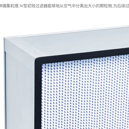
种捕集机理,W型初效过滤器能够地从空气中分离出大小的颗粒物,为后续