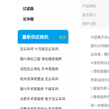
产品特性
过滤器
是否进口
洁净棚
保护功能
最新供应商机
更多
与您携手共
我们公司始
无尘车间 十万级无尘车间
业信誉，期
银川净化工程 净化维修保养
W型初效过
沈阳无尘净化 手术室装修
1.惯性碰
杭州洁净室建设 无尘车间
改变运动方
2.截留作
银川手术室装修 千级车间
3.静电吸
太原手术室装修 电子无尘车间
进一步提高
乌鲁木齐车间设计 负压病房