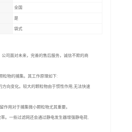
全国
是
袋式
。公司面对未来，完善的售后服务，诚信不欺的商
颗粒物的捕集。其工作原理如下:
的方向变化。较大的颗粒物由于惯性作用,无法快速
截留作用对于捕集微小颗粒物尤其重要。
效率。一些过滤网还会通过静电发生器增强静电荷,