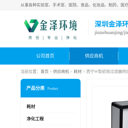
深圳金泽
jinzehuanjing/j
公司首页
供应商机
当前位置：
首页
>
供应商机
>
耗材
> 西宁W型初效过滤器供
产品分类
Product
耗材
净化工程