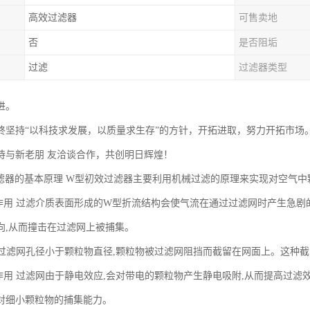
高效过滤器
可售卖地
否
是否阻垢
过滤
过滤器类型
进。
终坚持“以科技求发展，以质量求生存”的方针，开拓进取，努力开拓市场
待与新老朋 友洽谈合作，共创明日辉煌！
滤器的基本原理 W型初效过滤器主要利用机械过滤的原理来实现对空气中
撞作用 过滤介质表面形成的W型折流结构会使气流在通过过滤网时产生急剧
向,从而撞击在过滤网上被捕集。
用 过滤网孔径小于颗粒物直径,颗粒物被过滤网阻挡而截留在网面上。这种
附作用 过滤网由于静电效应,会对带电的颗粒物产生静电吸附,从而提高过滤
对细小颗粒物的捕集能力。