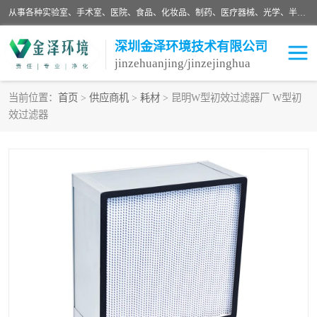
从事各种实验室、手术室、医院、食品、化妆品、制药、医疗器械、光学、半导体、精密电子等无尘车间行业的洁净车间装修设计、净化设备、恒温恒湿空调的设计制作与安装、净化系统工程项目施工及其技术支持服务。
深圳金泽环境技术有限公司
jinzehuanjing/jinzejinghua
当前位置：
首页
>
供应商机
>
耗材
> 昆明W型初效过滤器厂 W型初
效过滤器
耗材
净化工程
净化设备
实验室净化
手术室净化
GMP车间净化
医药车间净化
生命工程
生物实验室
食品饮料
化妆品
光电车间