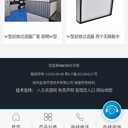
W型初效过滤器厂家 昆明W型初效过滤器厂 金泽
W型初效过滤器 西宁无隔板中效过滤器供应 金泽
您是第
940316
位访客
版权所有 ©2026-08-08
粤ICP备2022094237号
深圳金泽环境技术有限公司
保留所有权利.
技术支持：
八方资源网
免责声明
管理员入口
网站地图
W型初效过滤器厂 广州无隔板中效过滤器厂家 金泽
无隔板中效过滤器厂家 南京W型初效过滤器厂家 金泽
首页
产品分类
热线电话
在线咨询