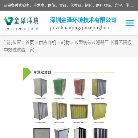
从事各种实验室、手术室、医院、食品、化妆品、制药、医疗器械、光学、半导体、精密电子等无尘车间行业的洁净车间装修设计、净化设备、恒温恒湿空调的设计制作与安装、净化系统工程项目施工及其技术支持服务。
深圳金泽环境技术有限公司
jinzehuanjing/jinzejinghua
当前位置：
首页
>
供应商机
>
耗材
> W型初效过滤器厂 长春无隔板
中效过滤器厂家
耗材
净化工程
净化设备
实验室净化
手术室净化
GMP车间净化
医药车间净化
生命工程
生物实验室
食品饮料
化妆品
光电车间