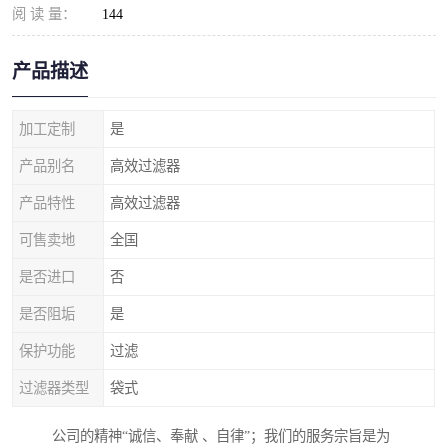
阅 读 量：
144
产品描述
加工定制
是
产品别名
高效过滤器
产品特性
高效过滤器
可售卖地
全国
是否进口
否
是否阻垢
是
保护功能
过滤
过滤器类型
袋式
公司的精神“诚信、奉献 、自律”；我们的服务宗旨是为