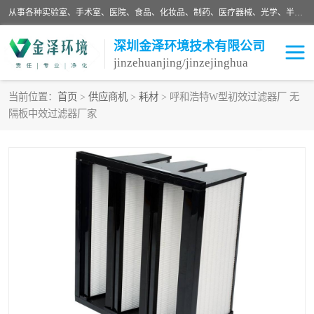
从事各种实验室、手术室、医院、食品、化妆品、制药、医疗器械、光学、半导体、精密电子等无尘车间行业的洁净车间装修设计、净化设备、恒温恒湿空调的设计制作与安装、净化系统工程项目施工及其技术支持服务。
深圳金泽环境技术有限公司
jinzehuanjing/jinzejinghua
当前位置：
首页
>
供应商机
>
耗材
> 呼和浩特W型初效过滤器厂 无
隔板中效过滤器厂家
耗材
净化工程
净化设备
实验室净化
手术室净化
GMP车间净化
医药车间净化
生命工程
生物实验室
食品饮料
化妆品
光电车间