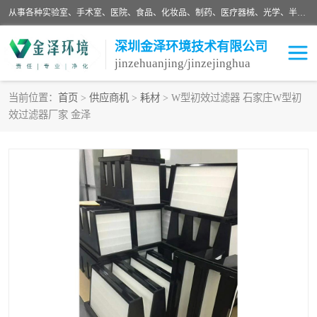
从事各种实验室、手术室、医院、食品、化妆品、制药、医疗器械、光学、半导体、精密电子等无尘车间行业的洁净车间装修设计、净化设备、恒温恒湿空调的设计制作与安装、净化系统工程项目施工及其技术支持服务。
深圳金泽环境技术有限公司
jinzehuanjing/jinzejinghua
当前位置：
首页
>
供应商机
>
耗材
> W型初效过滤器 石家庄W型初
效过滤器厂家 金泽
耗材
净化工程
净化设备
实验室净化
手术室净化
GMP车间净化
医药车间净化
生命工程
生物实验室
食品饮料
化妆品
光电车间