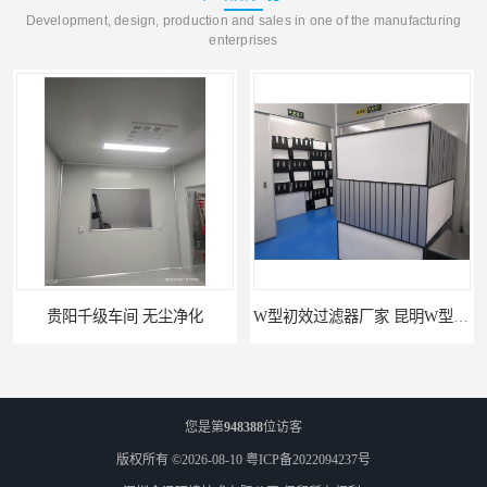
Development, design, production and sales in one of the manufacturing
enterprises
 无尘净化
W型初效过滤器厂家 昆明W型初效过滤器厂 金泽
您是第
948388
位访客
版权所有 ©2026-08-10
粤ICP备2022094237号