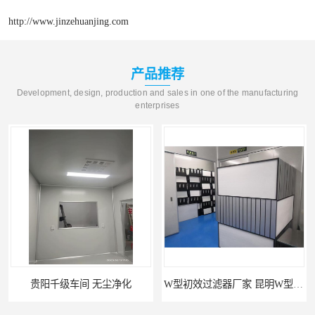
http://www.jinzehuanjing.com
产品推荐
Development, design, production and sales in one of the manufacturing
enterprises
W型初效过滤器厂家 昆明W型初效过滤器厂 金泽