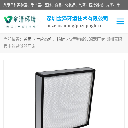
从事各种实验室、手术室、医院、食品、化妆品、制药、医疗器械、光学、半导体、精密电子等无尘车间行业的洁净车间装修设计、净化设备、恒温恒湿空调的设计制作与安装、净化系统工程项目施工及其技术支持服务。
深圳金泽环境技术有限公司
jinzehuanjing/jinzejinghua
当前位置：
首页
>
供应商机
>
耗材
> W型初效过滤器厂家 郑州无隔
板中效过滤器厂家
耗材
净化工程
净化设备
实验室净化
手术室净化
GMP车间净化
医药车间净化
生命工程
生物实验室
食品饮料
化妆品
光电车间