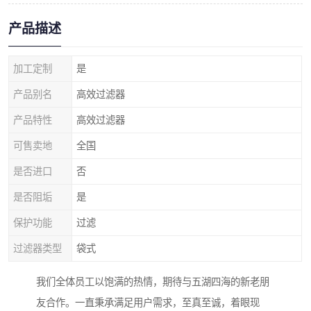
产品描述
加工定制
是
产品别名
高效过滤器
产品特性
高效过滤器
可售卖地
全国
是否进口
否
是否阻垢
是
保护功能
过滤
过滤器类型
袋式
我们全体员工以饱满的热情，期待与五湖四海的新老朋
友合作。一直秉承满足用户需求，至真至诚，着眼现