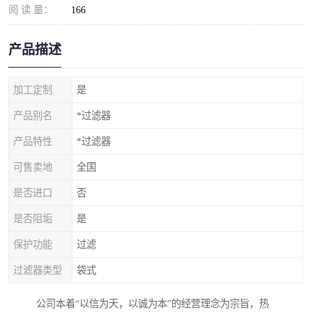
阅 读 量：
166
产品描述
加工定制
是
产品别名
*过滤器
产品特性
*过滤器
可售卖地
全国
是否进口
否
是否阻垢
是
保护功能
过滤
过滤器类型
袋式
公司本着“以信为天，以诚为本”的经营理念为宗旨，热