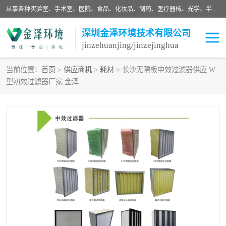
从事各种实验室、手术室、医院、食品、化妆品、制药、医疗器械、光学、半导体、精密电子等无尘车间行业的洁净车间装修设计、净化设备、恒温恒湿空调的设计制作与安装、净化系统工程项目施工及其技术支持服务。
深圳金泽环境技术有限公司
jinzehuanjing/jinzejinghua
当前位置：
首页
>
供应商机
>
耗材
> 长沙无隔板中效过滤器供应 W
型初效过滤器厂家 金泽
耗材
净化工程
净化设备
实验室净化
手术室净化
GMP车间净化
医药车间净化
生命工程
生物实验室
食品饮料
化妆品
光电车间