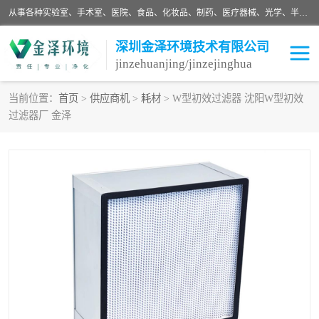
从事各种实验室、手术室、医院、食品、化妆品、制药、医疗器械、光学、半导体、精密电子等无尘车间行业的洁净车间装修设计、净化设备、恒温恒湿空调的设计制作与安装、净化系统工程项目施工及其技术支持服务。
深圳金泽环境技术有限公司
jinzehuanjing/jinzejinghua
当前位置：
首页
>
供应商机
>
耗材
> W型初效过滤器 沈阳W型初效
过滤器厂 金泽
耗材
净化工程
净化设备
实验室净化
手术室净化
GMP车间净化
医药车间净化
生命工程
生物实验室
食品饮料
化妆品
光电车间