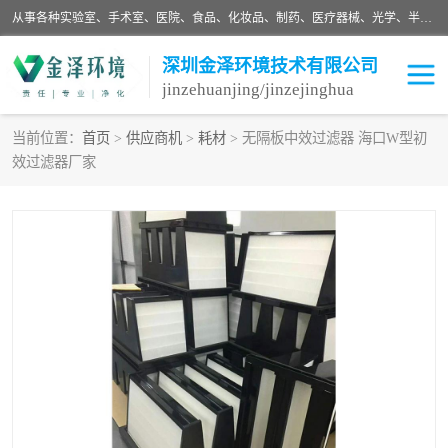
从事各种实验室、手术室、医院、食品、化妆品、制药、医疗器械、光学、半导体、精密电子等无尘车间行业的洁净车间装修设计、净化设备、恒温恒湿空调的设计制作与安装、净化系统工程项目施工及其技术支持服务。
深圳金泽环境技术有限公司
jinzehuanjing/jinzejinghua
当前位置：
首页
>
供应商机
>
耗材
> 无隔板中效过滤器 海口W型初
效过滤器厂家
耗材
净化工程
净化设备
实验室净化
手术室净化
GMP车间净化
医药车间净化
生命工程
生物实验室
食品饮料
化妆品
光电车间