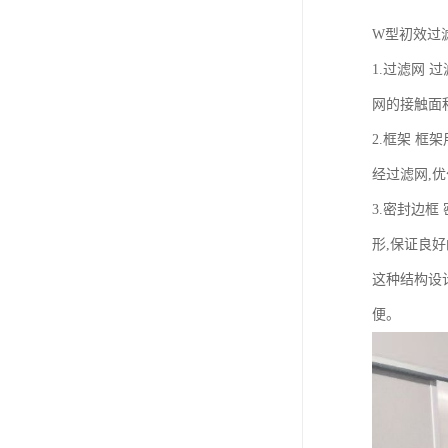
W型初效过
1.过滤网
网的接触面
2.框架 
经过滤网,
3.密封边
形,保证良
这种结构设
便。