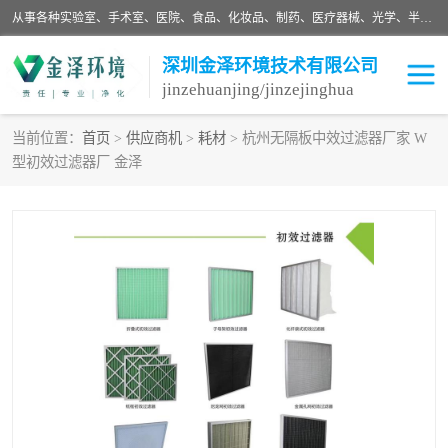
从事各种实验室、手术室、医院、食品、化妆品、制药、医疗器械、光学、半导体、精密电子等无尘车间行业的洁净车间装修设计、净化设备、恒温恒湿空调的设计制作与安装、净化系统工程项目施工及其技术支持服务。
深圳金泽环境技术有限公司
jinzehuanjing/jinzejinghua
当前位置：
首页
>
供应商机
>
耗材
> 杭州无隔板中效过滤器厂家 W
型初效过滤器厂 金泽
耗材
净化工程
净化设备
实验室净化
手术室净化
GMP车间净化
医药车间净化
生命工程
生物实验室
食品饮料
化妆品
光电车间